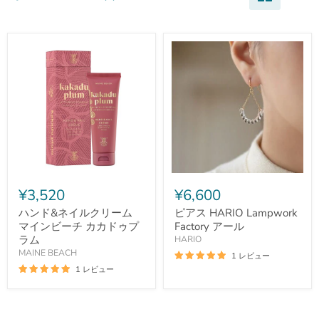
ハ
ピ
ン
ア
¥3,520
¥6,600
ド
ス
&
HARIO
ハンド&ネイルクリーム
ピアス HARIO Lampwork
ネ
Lampwork
マインビーチ カカドゥプ
Factory アール
イ
Factory
ラム
HARIO
ル
ア
MAINE BEACH
1 レビュー
ク
ー
リ
ル
1 レビュー
ー
ム
マ
イ