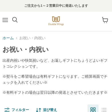
ご注文から1～２営業日中に発送いたします
メ
カ
検
ニ
ー
索
ュ
ト
す
ー
を
る
ホーム
お祝い・内祝い
見
る
お祝い・内祝い
出産内祝いや快気祝いなど、お返しギフトにちょうどよいギフ
トコレクションです。
※熨斗をご希望場合は有料ギフトになります。ご精算画面でチ
ェックを入れてください※
※有料ギフトの場合は翌日以降の発送とさせていただきます※
フィルター
並び替え