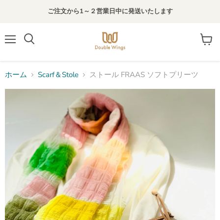
ご注文から1～２営業日中に発送いたします
メ
カ
検
ニ
ー
索
ュ
ト
す
ー
を
る
ホーム
Scarf＆Stole
ストール FRAAS ソフトプリーツ
見
る