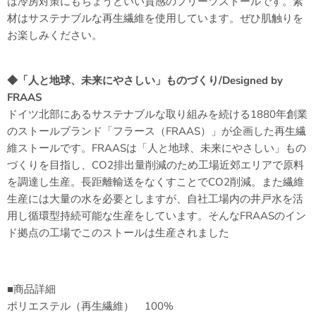
は冷房対策にもちょうどいい質感のプリーツストールです。素
材は
サステナブルな再生繊維を使用しています
。ぜひ肌触りを
お楽しみください。
◆「人と地球、未来にやさしい」ものづくり/Designed by
FRAAS
ドイツ北部にあるサステナブルな取り組みを続ける
1880年創業
のストールブランド「フラース（FRAAS）」が企画した再生繊
維ストールです。
FRAASは
「人と地球、未来にやさしい」もの
づくりを目指し、CO2排出量削減のため工場近郊エリアで原料
を調達し生産。長距離輸送をなくすことでCO2削減。また繊維
生産には大量の水を必要としますが、自社工場内の井戸水を活
用し循環型持続可能な生産をしています。そんな
FRAASのイン
ド拠点の工場でこのストールは生産されました
■商品詳細
ポリエステル（再生繊維） 100%