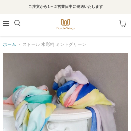
ご注文から1～２営業日中に発送いたします
メ
カ
検
ニ
ー
索
ュ
ト
す
ー
を
る
ホーム
ストール 水彩柄 ミントグリーン
見
る