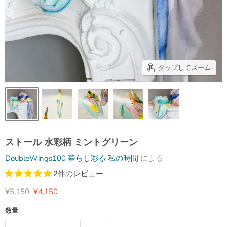
タップしてズーム
ストール 水彩柄 ミントグリーン
DoubleWings100 暮らし彩る 私の時間
による
2件のレビュー
元の価格
現在の価格
¥5,150
¥4,150
数量