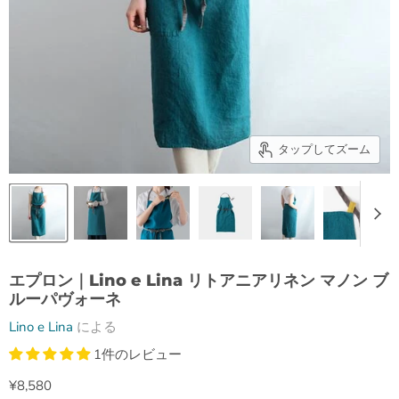
タップしてズーム
エプロン｜Lino e Lina リトアニアリネン マノン ブ
ルーパヴォーネ
Lino e Lina
による
1件のレビュー
現在の価格
¥8,580