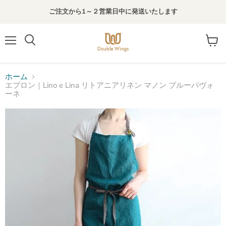
ご注文から1～２営業日中に発送いたします
メ
カ
検
ニ
ー
索
ュ
ト
す
ー
を
る
ホーム
見
エプロン｜Lino e Lina リトアニアリネン マノン ブルーパヴォ
る
ーネ