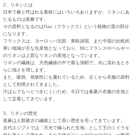
2、リネンとは
日本で麻と呼ばれる素材にはいろいろありますが、リネンにあ
たるものは亜麻です。
その原料となるのはFlax（フラックス）という植物の茎の部分
になります。
フラックスは、ヨーロッパ北部、東欧諸国、また中国の比較的
寒い地域が主な生産地となっており、特にフランスやベルギー
のリネンは上質なリネンの産地となっています。
リネンの繊維は、天然繊維の中で最も強靭で、水に濡れるとさ
らに強さを増します。
また、吸熱、発散性にも優れているため、古くから衣服の原料
として利用されてきました。
汗ばんでもべとつきにくいため、今日では春夏の衣服の生地と
して定着してきています。
3、リネンの歴史
亜麻は人類最古の繊維として長い歴史を培ってきています。
古代エジプトでは「月光で織られた生地」として王のミイラを