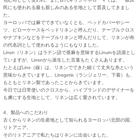
包む布として使われ、また古代ギリシャやローマでは、一般庶
民にも使われる最も親しみのある生地として普及してきまし
た。
ヨーロッパでは麻でできていなくとも、ベッドカバーやシー
ツ、ピローケースをベッドリネンと呼んだり、テーブルクロス
やナプキンなどをテーブルリネンと呼んだりして、リネンが布
の代名詞として使われるようにもなりました。
Linen（リネン）はラテン語で亜麻を意味するLinumを語源とし
ていますが、Linenから派生した言葉もたくさんあります。
たとえばLine（線）は、リネンでできた細くて丈夫な糸という
意味からきていますし、Linegerie（ランジェリー、下着）も、
もともとリネン製であったことからきています。
今日では日常使いのクロスから、ハイブランドのデザイナーを
も虜にする生地として、リネンは広く愛されています。
4、製品へのこだわり
古くからリネンの生産地として知られるヨーロッパ北部の国、
リトアニア。
そのリトアニアで私たちはリネンに出会いました。