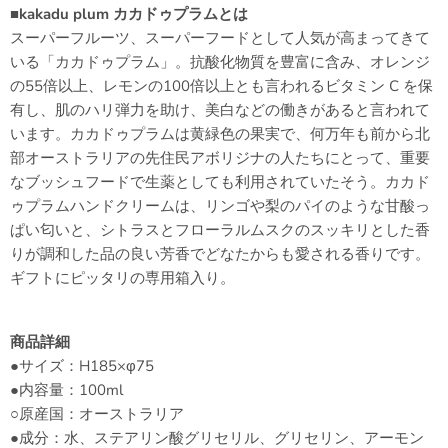
■kakadu plum カカドゥプラムとは
スーパーフルーツ、スーパーフードとして人気が高まってきて
いる「カカドゥプラム」。
抗酸化物質を豊富に含み、オレンジ
の55倍以上、レモンの100倍以上とも言われるビタミン C を保
有し、肌のハリ弾力を助け、美白などの働きがあると言われて
います。カカドゥプラムは黄緑色の果実で、何万年も前から北
部オーストラリアの先住民アボリジナの人たちにとって、重要
なブッシュフードで生薬としても利用されていたそう。カカド
ゥプラムハンドクリームは、リンゴや梨のパイのような甘酸っ
ぱい匂いと、シトラスとフローラルムスクのスッキリとした香
りが調和した品の良い芳香でどなたからも愛される香りです。
ギフトにピッタリの専用箱入り。
商品詳細
●サイズ：H185×φ75
●内容量：100ml
○原産国：オーストラリア
●成分：水、ステアリン酸グリセリル、グリセリン、アーモン