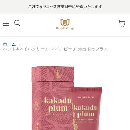
ご注文から1～２営業日中に発送いたします
メ
カ
検
ニ
ー
索
ュ
ト
す
ー
を
る
ホーム
見
ハンド&ネイルクリーム マインビーチ カカドゥプラム
る